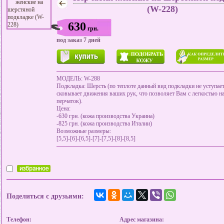
(W-228)
630
грн.
под заказ 7 дней
МОДЕЛЬ: W-288
Подкладка: Шерсть (по теплоте данный вид подкладки не уступает 
сковывает движения ваших рук, что позволяет Вам с легкостью н
перчаток).
Цена:
-630 грн. (кожа производства Украина)
-825 грн. (кожа производства Италии)
Возможные размеры:
[5,5]-[6]-[6,5]-[7]-[7,5]-[8]-[8,5]
Поделиться с друзьями:
Телефон:
Адрес магазина: