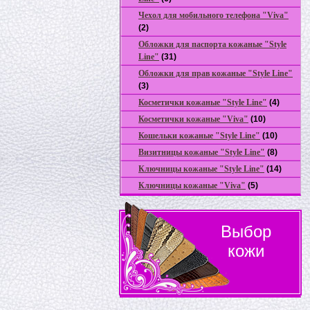
Чехол для мобильного телефона "Viva"
(2)
Обложки для паспорта кожаные "Style
Line"
(31)
Обложки для прав кожаные "Style Line"
(3)
Косметички кожаные "Style Line"
(4)
Коcметички кожаные "Viva"
(10)
Кошельки кожаные "Style Line"
(10)
Визитницы кожаные "Style Line"
(8)
Ключницы кожаные "Style Line"
(14)
Ключницы кожаные "Viva"
(5)
Выбор
кожи