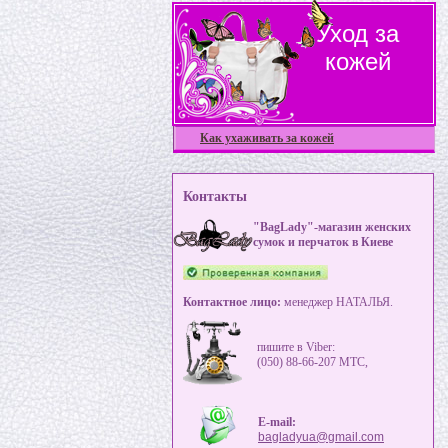
Уход за
кожей
Как ухаживать за кожей
Контакты
"BagLady"-магазин женских
сумок и перчаток в Киеве
Контактное лицо:
менеджер НАТАЛЬЯ.
пишите в Viber:
(050) 88-66-207 MTC,
E-mail:
bagladyua@gmail.com