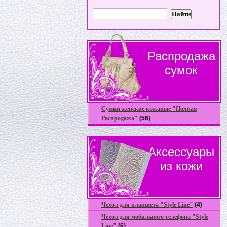
Распродажа
сумок
Сумки женские кожаные "Полная
Распродажа"
(56)
Аксессуары
из кожи
Чехол для планшета "Style Line"
(4)
Чехол для мобильного телефона "Style
Line"
(6)