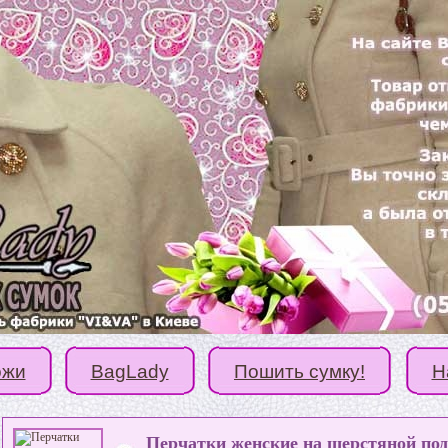
ожи
BagLady
Пошить сумку!
Н
Перчатки женские на шерстяной по