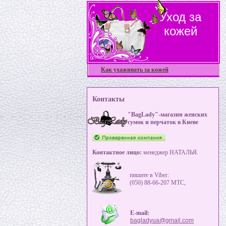
Уход за
кожей
Как ухаживать за кожей
Контакты
"BagLady"-магазин женских
сумок и перчаток в Киеве
Контактное лицо:
менеджер НАТАЛЬЯ.
пишите в Viber:
(050) 88-66-207 MTC,
E-mail:
bagladyua@gmail.com