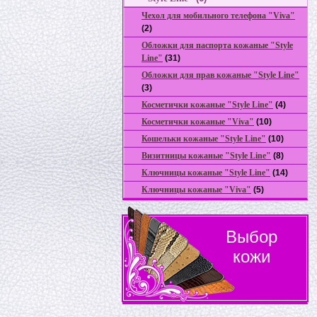
Чехол для мобильного телефона "Viva"
(2)
Обложки для паспорта кожаные "Style
Line"
(31)
Обложки для прав кожаные "Style Line"
(3)
Косметички кожаные "Style Line"
(4)
Коcметички кожаные "Viva"
(10)
Кошельки кожаные "Style Line"
(10)
Визитницы кожаные "Style Line"
(8)
Ключницы кожаные "Style Line"
(14)
Ключницы кожаные "Viva"
(5)
Выбор
кожи