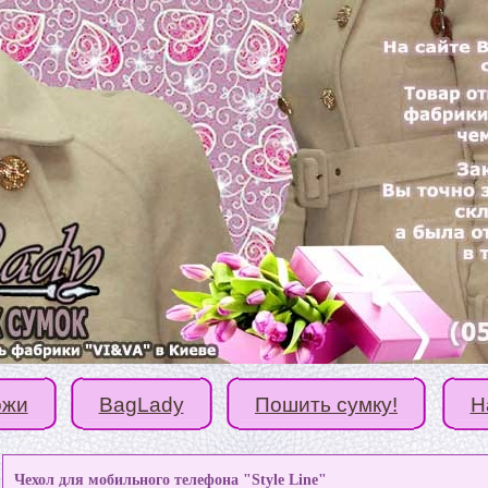
ожи
BagLady
Пошить сумку!
Н
Чехол для мобильного телефона "Style Line"