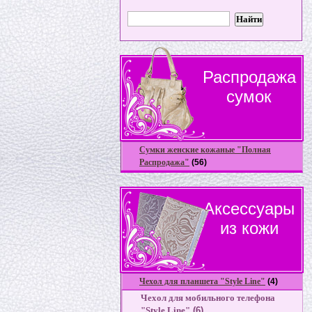
Распродажа
сумок
Сумки женские кожаные "Полная
Распродажа"
(56)
Аксессуары
из кожи
Чехол для планшета "Style Line"
(4)
Чехол для мобильного телефона
"Style Line"
(6)