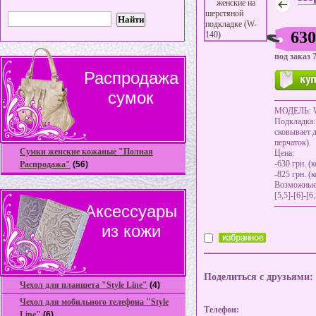
630
под заказ 
Распродажа
сумок
МОДЕЛЬ: 
Подкладка: 
сковывает 
перчаток).
Сумки женские кожаные "Полная
Цена:
-630 грн. (
Распродажа"
(56)
-825 грн. (
Возможные
[5,5]-[6]-[6,
Аксессуары
из кожи
Поделиться с друзьями:
Чехол для планшета "Style Line"
(4)
Чехол для мобильного телефона "Style
Телефон:
Line"
(6)