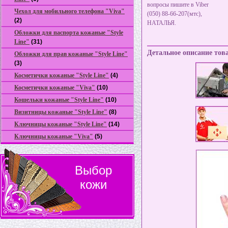
вопросы пишите в Viber
Чехол для мобильного телефона "Viva"
(050) 88-66-207(мтс),
(2)
НАТАЛЬЯ.
Обложки для паспорта кожаные "Style
Line"
(31)
Детальное описание тов
Обложки для прав кожаные "Style Line"
(3)
Косметички кожаные "Style Line"
(4)
Коcметички кожаные "Viva"
(10)
Кошельки кожаные "Style Line"
(10)
Визитницы кожаные "Style Line"
(8)
Ключницы кожаные "Style Line"
(14)
Ключницы кожаные "Viva"
(5)
Выбор
кожи